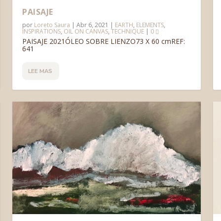
PAISAJE
por
Loreto Saura
|
Abr 6, 2021
|
EARTH
,
ELEMENTS
,
INSPIRATIONS
,
OIL ON CANVAS
,
TECHNIQUE
|
0
PAISAJE 2021ÓLEO SOBRE LIENZO73 X 60 cmREF:
641
LEE MAS