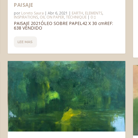
PAISAJE
por
Loreto Saura
|
Abr 6, 2021
|
EARTH
,
ELEMENTS
,
INSPIRATIONS
,
OIL ON PAPER
,
TECHNIQUE
|
0
PAISAJE 2021ÓLEO SOBRE PAPEL42 X 30 cmREF:
638 VENDIDO
LEE MAS