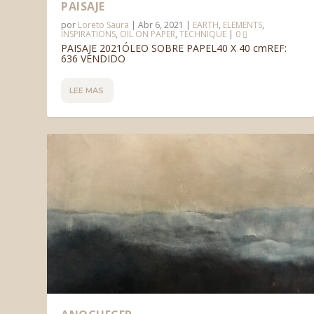
PAISAJE
por
Loreto Saura
|
Abr 6, 2021
|
EARTH
,
ELEMENTS
,
INSPIRATIONS
,
OIL ON PAPER
,
TECHNIQUE
|
0
PAISAJE 2021ÓLEO SOBRE PAPEL40 X 40 cmREF:
636 VENDIDO
LEE MAS