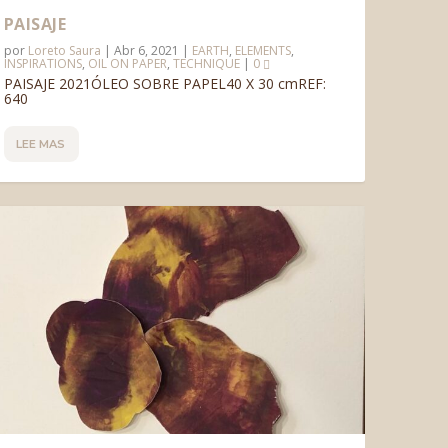
PAISAJE
por
Loreto Saura
|
Abr 6, 2021
|
EARTH
,
ELEMENTS
,
INSPIRATIONS
,
OIL ON PAPER
,
TECHNIQUE
|
0
PAISAJE 2021ÓLEO SOBRE PAPEL40 X 30 cmREF:
640
LEE MAS