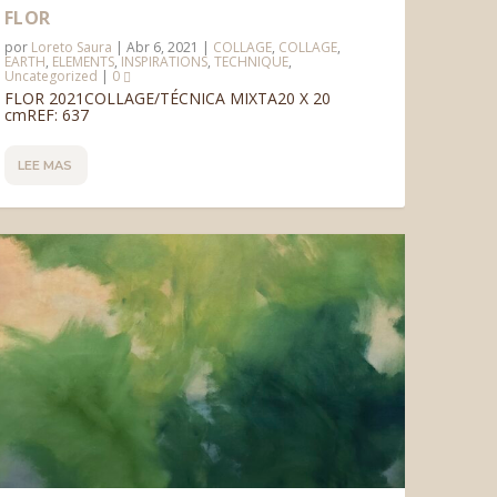
FLOR
por
Loreto Saura
|
Abr 6, 2021
|
COLLAGE
,
COLLAGE
,
EARTH
,
ELEMENTS
,
INSPIRATIONS
,
TECHNIQUE
,
Uncategorized
|
0
FLOR 2021COLLAGE/TÉCNICA MIXTA20 X 20
cmREF: 637
LEE MAS