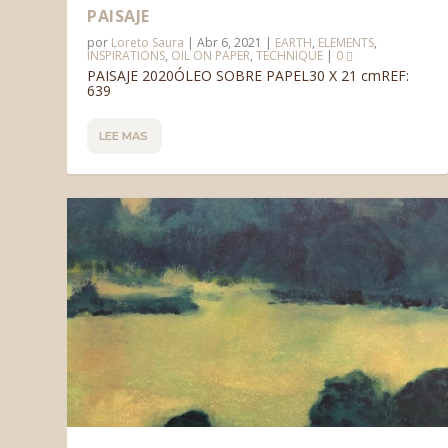
PAISAJE
por
Loreto Saura
|
Abr 6, 2021
|
EARTH
,
ELEMENTS
,
INSPIRATIONS
,
OIL ON PAPER
,
TECHNIQUE
|
0
PAISAJE 2020ÓLEO SOBRE PAPEL30 X 21 cmREF:
639
LEE MAS