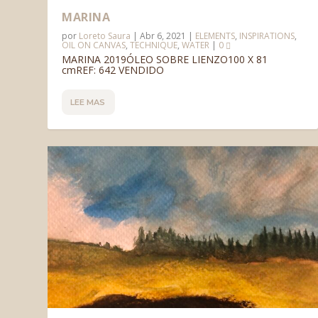
MARINA
por
Loreto Saura
|
Abr 6, 2021
|
ELEMENTS
,
INSPIRATIONS
,
OIL ON CANVAS
,
TECHNIQUE
,
WATER
|
0
MARINA 2019ÓLEO SOBRE LIENZO100 X 81
cmREF: 642 VENDIDO
LEE MAS